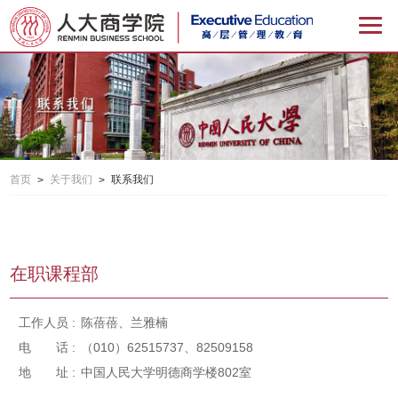
首页
关于我们
联系我们
>
>
在职课程部
工作人员 :
陈蓓蓓、兰雅楠
电 话 :
（010）62515737、82509158
地 址 :
中国人民大学明德商学楼802室