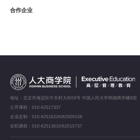
合作企业
地址：北京市海淀区中关村大街59号 中国人民大学明德商学楼8层
公开课程：010-62517337
企业定制：010-62516226/82509158
在职课程：010-62513615/62515737