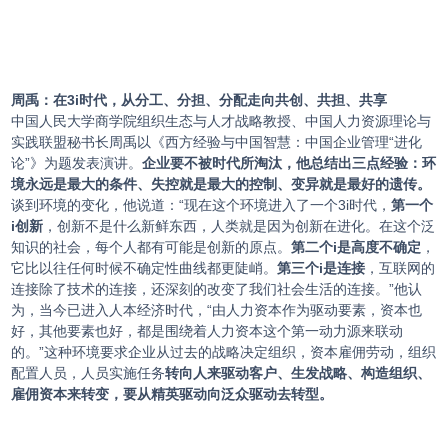
周禹：在3i时代，从分工、分担、分配走向共创、共担、共享
中国人民大学商学院组织生态与人才战略教授、中国人力资源理论与
实践联盟秘书长周禹以《西方经验与中国智慧：中国企业管理“进化
论”》为题发表演讲。
企业要不被时代所淘汰，他总结出三点经验：环
境永远是最大的条件、失控就是最大的控制、变异就是最好的遗传。
谈到环境的变化，他说道：“现在这个环境进入了一个3i时代，
第一个
i创新
，创新不是什么新鲜东西，人类就是因为创新在进化。在这个泛
知识的社会，每个人都有可能是创新的原点。
第二个i是高度不确定
，
它比以往任何时候不确定性曲线都更陡峭。
第三个i是连接
，互联网的
连接除了技术的连接，还深刻的改变了我们社会生活的连接。”他认
为，当今已进入人本经济时代，“由人力资本作为驱动要素，资本也
好，其他要素也好，都是围绕着人力资本这个第一动力源来联动
的。”这种环境要求企业从过去的战略决定组织，资本雇佣劳动，组织
配置人员，人员实施任务
转向人来驱动客户、生发战略、构造组织、
雇佣资本来转变，要从精英驱动向泛众驱动去转型。