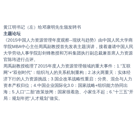
黄江明书记（左）给邓康明先生颁发聘书
主题论坛
《2015中国人力资源管理年度观察--现状与趋势》由中国人民大学商
学院MBA中心主任周禹副教授首先发表主题演讲，接着邀请中国人民
大学劳动人事学院彭剑锋教授和万科集团执行副总裁兼首席人力资源
官陈玮进行点评。
周禹副教授梳理了2015年度人力资源管理领域的重大事件：1.“互联
网”+“双创时代”：组织与人的关系机制重构；2.冰火两重天：实体经
济下行的人力资源挑战；3.国企改革战略性重启：分类、混合与人力
资本产权归位；4.中国企业国际化3.0：国家战略+组织能力协同出
海；5.人口“二胎”政策放闸：国家很着急、小家生不起；6.“十三五”开
局：规划年把“人才规划”做实。