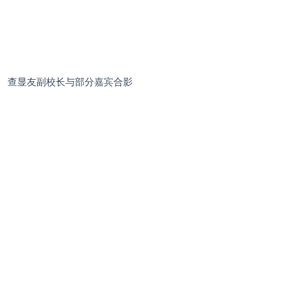
查显友副校长与部分嘉宾合影