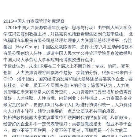
2015中国人力资源管理年度观察
《2015中国人力资源管理年度感悟--思考与行动》由中国人民大学商
学院冯云霞副教授主持，对话嘉宾包括新希望集团副总裁李建雄、 北
汽福田汽车股份有限公司总经理助理兼人力资源部总经理潘平、合益
集团（Hay Group）中国区总裁陈雪萍、兜行-北京八斗互动网络技术
有限公司创始人任静，邀请中国人民大学公共管理学院吴春波教授和
中国人民大学劳动人事学院刘松博教授进行点评。
李建雄认为，未来HR要在三个层次上不断升维：专业、协同、变革
创新，人力资源管理将面临两个趋势：功能的分拆、很多CEO来自于
CHO；潘平指出，国家经济的发展和强大最终还是要靠实体企业，要
从社会、企业、员工三个层面考虑HR的价值；陈雪萍认为，人力资
源管理在未来有非常大的提升空间，人力资源部门要想增加价值需要
做好：人才获取、人性点燃、内部创业；任静指出，人力资源是企业
最宝贵的资产，要把组织目标和个人目标进行协调和统一，人力资源
向人力资本转型，领导力重要的一点是让团队有共同的愿景。
刘松博教授提醒大家要慎重看待互联网时代的很多新词汇和新做法，
经营好的企业并不一定代表管理好；吴春波教授指出，创业不等于企
业、商业不等于互联网、个案不等于案例，互联网是一个伟大的工
具，但互联网没有改变人性，没有改变组织的本质，他倡导人力资源