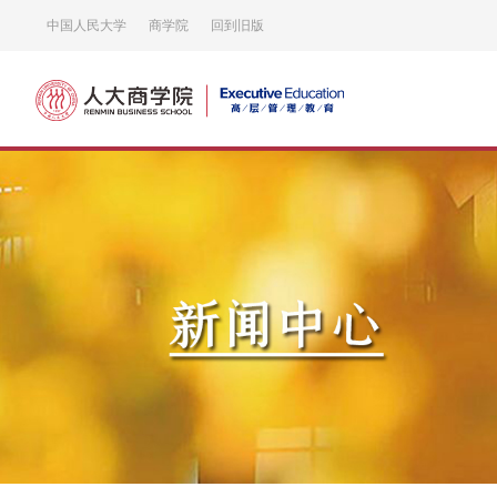
中国人民大学
商学院
回到旧版