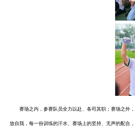
赛场之内，参赛队员全力以赴、各司其职；赛场之外，
放自我，每一份训练的汗水、赛场上的坚持、无声的配合，