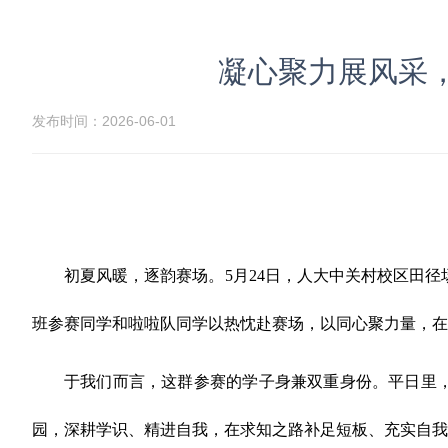
凝心聚力展风采，
发布时间：2026-06-01
初夏风暖，逐韵赛场。5月24日，人大中关村校区田径
班参赛同学和啦啦队同学以热忱赴赛场，以同心聚力量，在
于我们而言，这群参赛的学子身兼双重身份。平日里
园，深耕学识、精进自我，在求知之路补足短板、充实自我