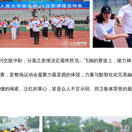
预备到交接冲刺，分毫之差便决定最终胜负。飞驰的赛道上，接力
赛，是整场运动会凝聚力最直观的体现，力量与默契在此完美融
绷的绳索、泛红的掌心，皆是众人不甘示弱、捍卫集体荣誉的最