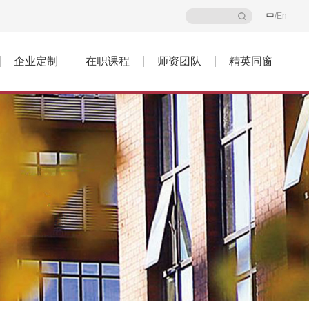
中
/
En
企业定制
在职课程
师资团队
精英同窗